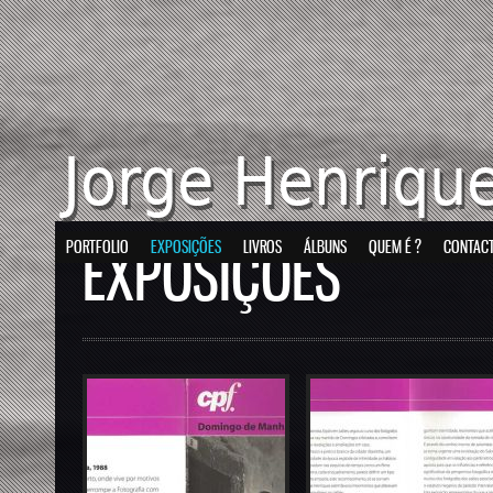
PORTFOLIO
EXPOSIÇÕES
LIVROS
ÁLBUNS
QUEM É ?
CONTAC
EXPOSIÇÕES