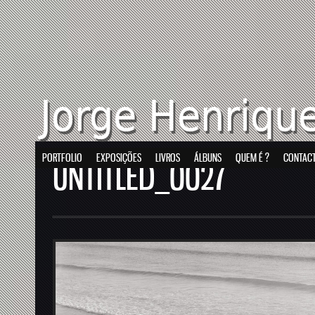
PORTFOLIO
EXPOSIÇÕES
LIVROS
ÁLBUNS
QUEM É ?
CONTAC
UNTITLED_0027