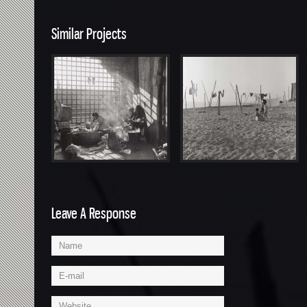
Similar Projects
led_0030
View project
Leave A Response